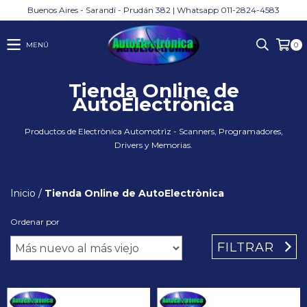
Buenos Aires - Sarandí - Prudán 382 | Whatsapp 011-2824-4583
MENÚ
0
Tienda Online de
AutoElectrònica
Productos de Electrònica Automotrìz - Scanners, Programadores,
Drivers y Memorias.
Inicio
/
Tienda Online de AutoElectrònica
Ordenar por
FILTRAR