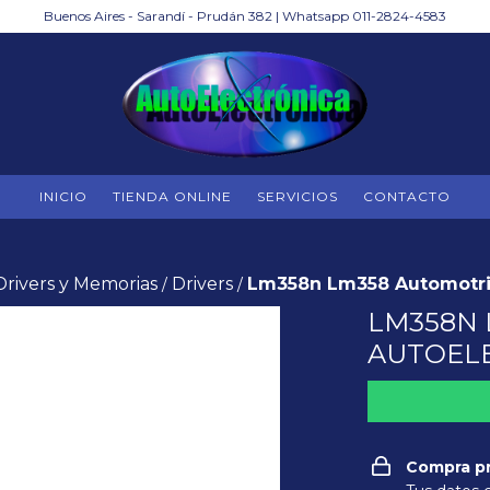
Buenos Aires - Sarandí - Prudán 382 | Whatsapp 011-2824-4583
INICIO
TIENDA ONLINE
SERVICIOS
CONTACTO
Drivers y Memorias
Drivers
Lm358n Lm358 Automotri
/
/
LM358N 
AUTOEL
Compra p