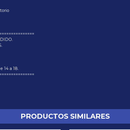
torio
===============
DIDO.
S.
e 14 a 18.
===============
PRODUCTOS SIMILARES