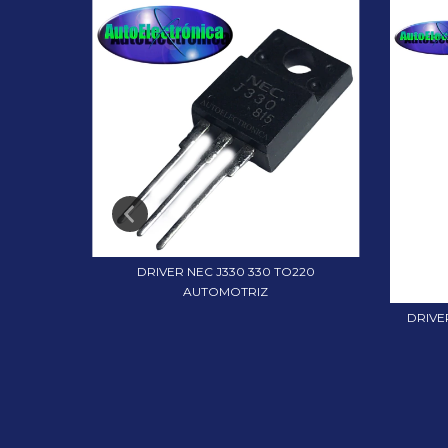
9104
DRIVER NEC J330 330 TO220
AUTOMOTRIZ
DRIVE