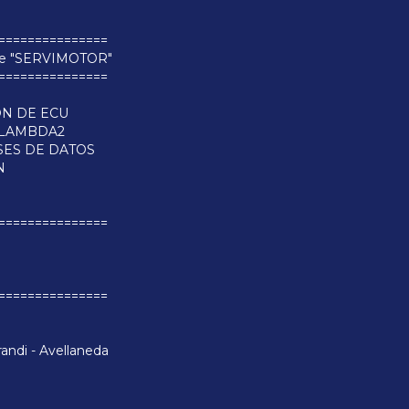
===============
 de "SERVIMOTOR"
===============
ÓN DE ECU
/LAMBDA2
ASES DE DATOS
N
===============
===============
randi - Avellaneda