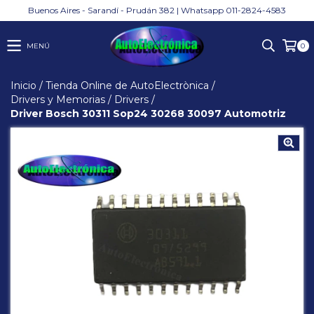
Buenos Aires - Sarandí - Prudán 382 | Whatsapp 011-2824-4583
MENÚ
0
Inicio
/
Tienda Online de AutoElectrònica
/
Drivers y Memorias
/
Drivers
/
Driver Bosch 30311 Sop24 30268 30097 Automotriz