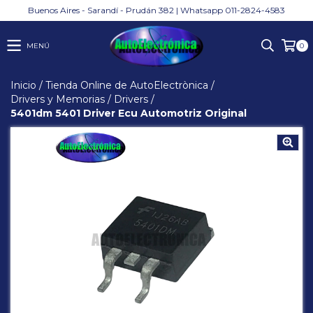
Buenos Aires - Sarandí - Prudán 382 | Whatsapp 011-2824-4583
MENÚ
0
Inicio
/
Tienda Online de AutoElectrònica
/
Drivers y Memorias
/
Drivers
/
5401dm 5401 Driver Ecu Automotriz Original